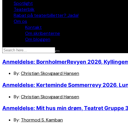
Spotlight
Teaterblik
Rabat på teaterbilletter? Jada!
Om os
Kontakt
Om skribenterne
Om bloggen
Anmeldelse: BornholmerRevyen 2026, Kyllinge
By:
Christian Skovgaard Hansen
Anmeldelse: Kerteminde Sommerrevy 2026, Lu
By:
Christian Skovgaard Hansen
Anmeldelse: Mit hus min drøm, Teatret Gruppe 
By:
Thormod S. Kamban