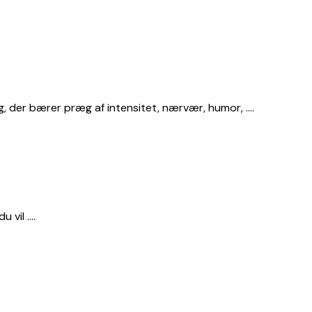
g, der bærer præg af intensitet, nærvær, humor, ….
u vil ….