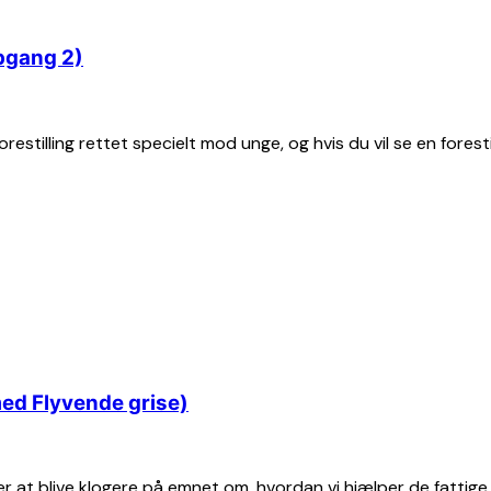
pgang 2)
estilling rettet specielt mod unge, og hvis du vil se en forestil
ed Flyvende grise)
r at blive klogere på emnet om, hvordan vi hjælper de fattige 