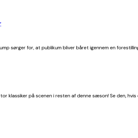
r
p sørger for, at publikum bliver båret igennem en forestillin
tor klassiker på scenen i resten af denne sæson! Se den, hvis d