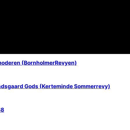
moderen (BornholmerRevyen)
ndsgaard Gods (Kerteminde Sommerrevy)
38