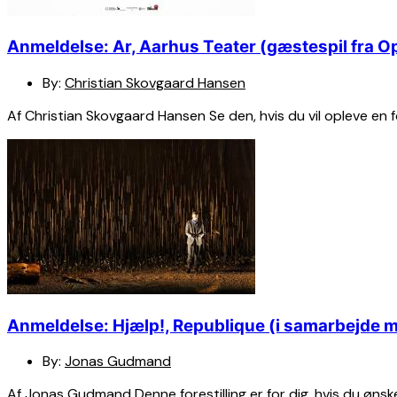
Anmeldelse: Ar, Aarhus Teater (gæstespil fra O
By:
Christian Skovgaard Hansen
Af Christian Skovgaard Hansen Se den, hvis du vil opleve en for
Anmeldelse: Hjælp!, Republique (i samarbejde m
By:
Jonas Gudmand
Af Jonas Gudmand Denne forestilling er for dig, hvis du ønske