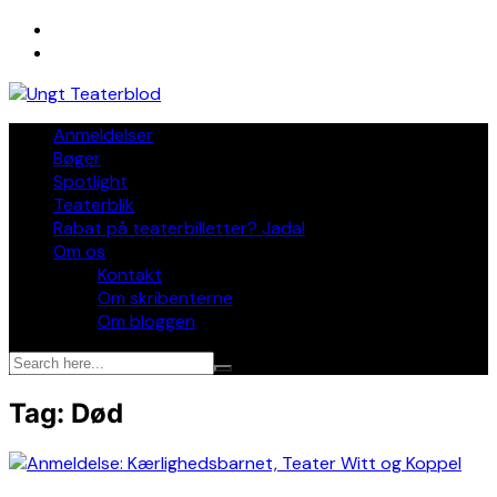
Skip
to
content
Anmeldelser
Bøger
Spotlight
Teaterblik
Rabat på teaterbilletter? Jada!
Om os
Kontakt
Om skribenterne
Om bloggen
Tag:
Død