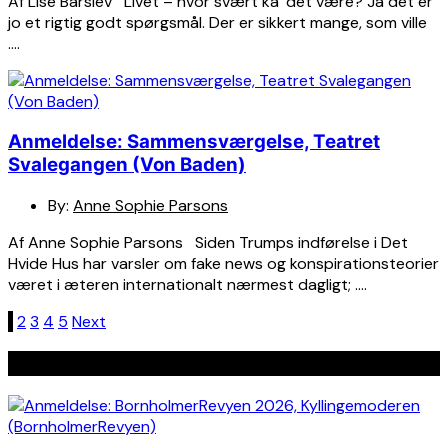
Af Lise Barslev Livet – hvor svært ka’ det være? Ja det er
jo et rigtig godt spørgsmål. Der er sikkert mange, som ville
….
Anmeldelse: Sammensværgelse, Teatret
Svalegangen (Von Baden)
By:
Anne Sophie Parsons
Af Anne Sophie Parsons Siden Trumps indførelse i Det
Hvide Hus har varsler om fake news og konspirationsteorier
været i æteren internationalt nærmest dagligt; ….
Indlægsinddeling
1
2
3
4
5
Next
Seneste indlæg