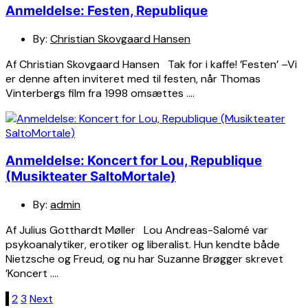
Anmeldelse: Festen, Republique
By:
Christian Skovgaard Hansen
Af Christian Skovgaard Hansen Tak for i kaffe! ’Festen’ –Vi
er denne aften inviteret med til festen, når Thomas
Vinterbergs film fra 1998 omsættes ….
Anmeldelse: Koncert for Lou, Republique
(Musikteater SaltoMortale)
By:
admin
Af Julius Gotthardt Møller Lou Andreas-Salomé var
psykoanalytiker, erotiker og liberalist. Hun kendte både
Nietzsche og Freud, og nu har Suzanne Brøgger skrevet
’Koncert ….
Indlægsinddeling
1
2
3
Next